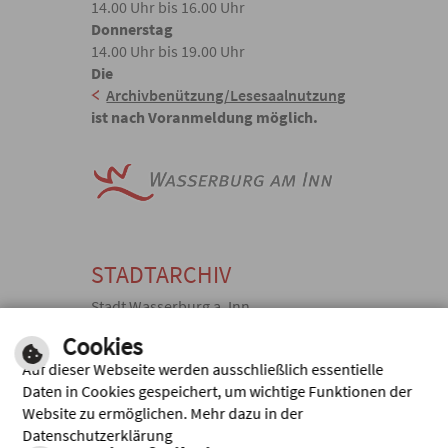
14.00 Uhr bis 16.00 Uhr
Donnerstag
14.00 Uhr bis 19.00 Uhr
Die
Archivbenützung/Lesesaalnutzung
ist nach Voranmeldung möglich.
STADTARCHIV
Stadt Wasserburg a. Inn
Kellerstraße 10, 83512 Wasserburg
Cookies
a. Inn
Auf dieser Webseite werden ausschließlich essentielle
TEL: +49 (0)
FAX: +49 (0)
Daten in Cookies gespeichert, um wichtige Funktionen der
8071 920369,
8071 920371
Website zu ermöglichen. Mehr dazu in der
E-MAIL
Schriftliche
Datenschutzerklärung
SENDEN
Archivanfrage