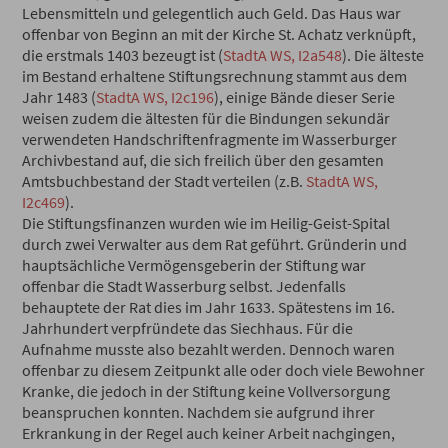
Lebensmitteln und gelegentlich auch Geld. Das Haus war
offenbar von Beginn an mit der Kirche St. Achatz verknüpft,
die erstmals 1403 bezeugt ist (
StadtA WS, I2a548
). Die älteste
im Bestand erhaltene Stiftungsrechnung stammt aus dem
Jahr 1483 (
StadtA WS, I2c196
), einige Bände dieser Serie
weisen zudem die ältesten für die Bindungen sekundär
verwendeten Handschriftenfragmente im Wasserburger
Archivbestand auf, die sich freilich über den gesamten
Amtsbuchbestand der Stadt verteilen (z.B.
StadtA WS,
I2c469
).
Die Stiftungsfinanzen wurden wie im Heilig-Geist-Spital
durch zwei Verwalter aus dem Rat geführt. Gründerin und
hauptsächliche Vermögensgeberin der Stiftung war
offenbar die Stadt Wasserburg selbst. Jedenfalls
behauptete der Rat dies im Jahr 1633. Spätestens im 16.
Jahrhundert verpfründete das Siechhaus. Für die
Aufnahme musste also bezahlt werden. Dennoch waren
offenbar zu diesem Zeitpunkt alle oder doch viele Bewohner
Kranke, die jedoch in der Stiftung keine Vollversorgung
beanspruchen konnten. Nachdem sie aufgrund ihrer
Erkrankung in der Regel auch keiner Arbeit nachgingen,