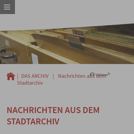
|
DAS ARCHIV
|
Nachrichten aus dem
Stadtarchiv
NACHRICHTEN AUS DEM
STADTARCHIV