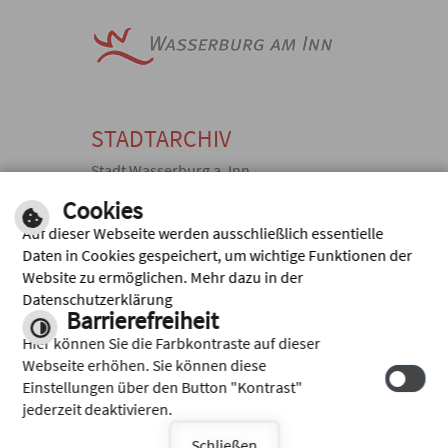
STADTARCHIV
Stadt Wasserburg a. Inn
Kellerstraße 10, 83512 Wasserburg
Cookies
a. Inn
Auf dieser Webseite werden ausschließlich essentielle
TEL: +49 (0)
FAX: +49 (0)
Daten in Cookies gespeichert, um wichtige Funktionen der
8071 920369,
8071 920371
Website zu ermöglichen. Mehr dazu in der
E-MAIL
Schriftliche
Datenschutzerklärung
SENDEN
Archivanfrage
Barrierefreiheit
Inhalt
|
Impressum
|
Hilfe
|
Hier können Sie die Farbkontraste auf dieser
Datenschutz
Webseite erhöhen. Sie können diese
Einstellungen über den Button "Kontrast"
jederzeit deaktivieren.
Schließen