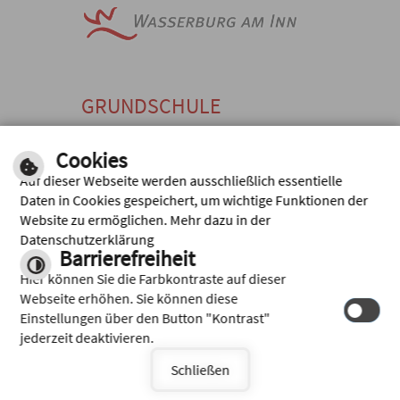
GRUNDSCHULE
WASSERBURG A. INN
Cookies
Am Gries 1, 83512 Wasserburg a.
Auf dieser Webseite werden ausschließlich essentielle
Inn
Daten in Cookies gespeichert, um wichtige Funktionen der
TEL: +49
FAX: +49
E-MAIL
Website zu ermöglichen. Mehr dazu in der
(0) 8071
(0) 8071
SENDE
Datenschutzerklärung
2806,
50914
N
Barrierefreiheit
Inhalt
|
Impressum
|
Hilfe
|
Hier können Sie die Farbkontraste auf dieser
Datenschutz
Webseite erhöhen. Sie können diese
Einstellungen über den Button "Kontrast"
jederzeit deaktivieren.
Schließen