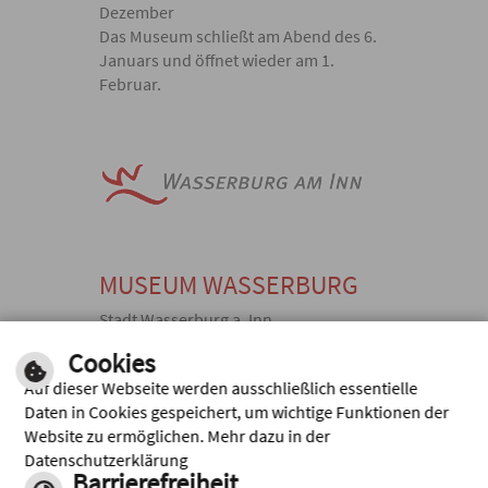
Dezember
Das Museum schließt am Abend des 6.
Januars und öffnet wieder am 1.
Februar.
MUSEUM WASSERBURG
Stadt Wasserburg a. Inn
Herrengasse 15, 83512 Wasserburg
Cookies
a. Inn
Auf dieser Webseite werden ausschließlich essentielle
E-
TEL: +49
FAX: +49
Daten in Cookies gespeichert, um wichtige Funktionen der
MAIL
(0) 8071
(0) 8071
Website zu ermöglichen. Mehr dazu in der
SEND
925290,
922284,
Datenschutzerklärung
EN
Barrierefreiheit