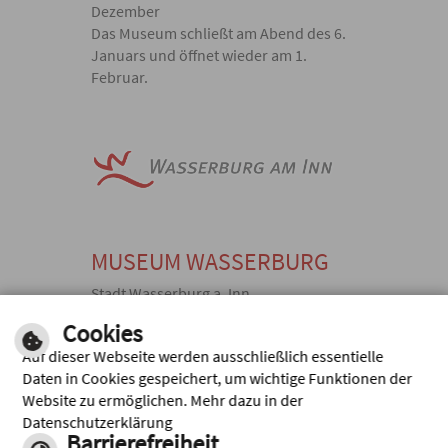
Dezember
Das Museum schließt am Abend des 6.
Januars und öffnet wieder am 1.
Februar.
MUSEUM WASSERBURG
Stadt Wasserburg a. Inn
Herrengasse 15, 83512 Wasserburg
Cookies
a. Inn
Auf dieser Webseite werden ausschließlich essentielle
E-
TEL: +49
FAX: +49
Daten in Cookies gespeichert, um wichtige Funktionen der
MAIL
(0) 8071
(0) 8071
Website zu ermöglichen. Mehr dazu in der
SEND
925290,
922284,
Datenschutzerklärung
EN
Barrierefreiheit