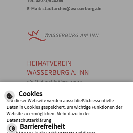
Tel. 08071/920369
E-Mail: stadtarchiv@wasserburg.de
HEIMATVEREIN
WASSERBURG A. INN
c/o Stadtarchiv Wasserburg,
Kellerstraße 10, 83512 Wasserburg
Cookies
a. Inn
Auf dieser Webseite werden ausschließlich essentielle
E-
TEL: +49
FAX: +49
Daten in Cookies gespeichert, um wichtige Funktionen der
MAIL
(0) 8071
(0) 8071
Website zu ermöglichen. Mehr dazu in der
SEND
920369,
920371,
Datenschutzerklärung
EN
Barrierefreiheit
Inhalt
|
Impressum
|
Hilfe
|