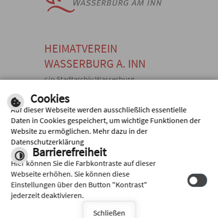
HEIMATVEREIN
WASSERBURG A. INN
c/o Stadtarchiv Wasserburg,
Kellerstraße 10, 83512 Wasserburg
Cookies
a. Inn
Auf dieser Webseite werden ausschließlich essentielle
E-
TEL: +49
FAX: +49
Daten in Cookies gespeichert, um wichtige Funktionen der
MAIL
(0) 8071
(0) 8071
Website zu ermöglichen. Mehr dazu in der
SEND
920369,
920371,
Datenschutzerklärung
EN
Barrierefreiheit
Inhalt
|
Impressum
|
Hilfe
|
Hier können Sie die Farbkontraste auf dieser
Datenschutz
Webseite erhöhen. Sie können diese
Einstellungen über den Button "Kontrast"
jederzeit deaktivieren.
Schließen