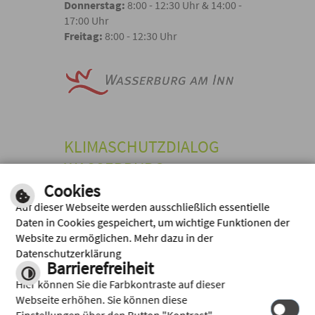
Donnerstag:
8:00 - 12:30 Uhr & 14:00 -
17:00 Uhr
Freitag:
8:00 - 12:30 Uhr
KLIMASCHUTZDIALOG
WASSERBURG
Cookies
Stadt Wasserburg a. Inn,
Marienplatz 2, 83512 Wasserburg a.
Auf dieser Webseite werden ausschließlich essentielle
Inn
Daten in Cookies gespeichert, um wichtige Funktionen der
Website zu ermöglichen. Mehr dazu in der
TEL: +49 8071
E-MAIL
Datenschutzerklärung
105-91
SCHREIBEN
Barrierefreiheit
Inhalt
|
Impressum
|
Hilfe
|
Hier können Sie die Farbkontraste auf dieser
Datenschutz
Webseite erhöhen. Sie können diese