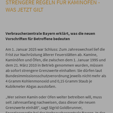
STRENGERE REGELN FÜR KAMINÖFEN -
WAS JETZT GILT
Verbraucherzentrale Bayern erklärt, was die neuen
Vorschriften für Betroffene bedeuten
Am 1. Januar 2025 war Schluss: Zum Jahreswechsel lief die
Frist zur Nachrüstung älterer Feuerstätten ab. Kamine,
Kaminöfen und Öfen, die zwischen dem 1. Januar 1995 und
dem 21. März 2010 in Betrieb genommen wurden, müssen
ab sofort strengere Grenzwerte einhalten: Sie dürfen laut
Bundesimmissionsschutzverordnung jeweils nicht mehr als
4 Gramm Kohlenmonoxid und 0,15 Gramm Staub je
Kubikmeter Abgas ausstoßen.
„Wer seinen Kamin oder Ofen weiter betreiben will, muss
seit Jahresanfang nachweisen, dass dieser die neuen
Grenzwerte einhält“, sagt Sigrid Goldbrunner,
Energieexpertin bei der Verbraucherzentrale Bayern. In der