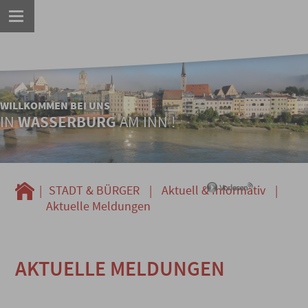
WILLKOMMEN BEI UNS
IN
WASSERBURG
AM INN !
|
STADT & BÜRGER
|
Aktuell & Informativ
|
Aktuelle Meldungen
AKTUELLE MELDUNGEN