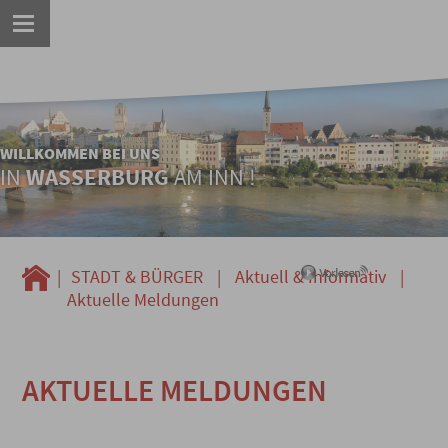
WILLKOMMEN BEI UNS
IN
WASSERBURG
AM INN !
|
STADT & BÜRGER
|
Aktuell & Informativ
|
Aktuelle Meldungen
AKTUELLE MELDUNGEN