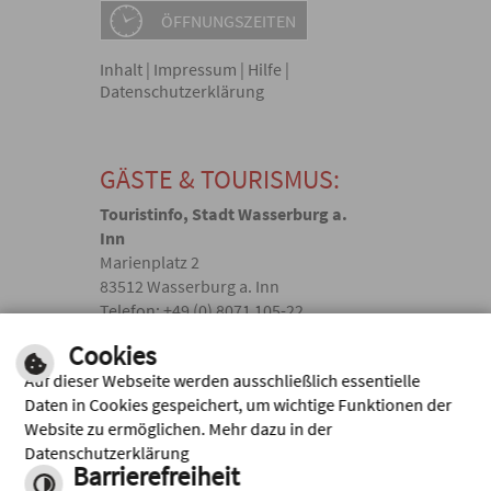
ÖFFNUNGSZEITEN
Inhalt
|
Impressum
|
Hilfe
|
Datenschutzerklärung
GÄSTE & TOURISMUS:
Touristinfo, Stadt Wasserburg a.
Inn
Marienplatz 2
83512 Wasserburg a. Inn
Telefon: +49 (0) 8071 105-22
touristik(@)wasserburg.de
Cookies
Auf dieser Webseite werden ausschließlich essentielle
Facebook
Daten in Cookies gespeichert, um wichtige Funktionen der
Website zu ermöglichen. Mehr dazu in der
Instagram
Datenschutzerklärung
Barrierefreiheit