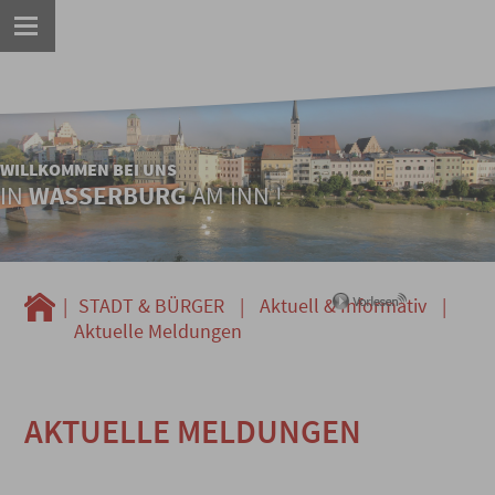
WILLKOMMEN BEI UNS
IN
WASSERBURG
AM INN !
|
STADT & BÜRGER
|
Aktuell & Informativ
|
Aktuelle Meldungen
AKTUELLE MELDUNGEN