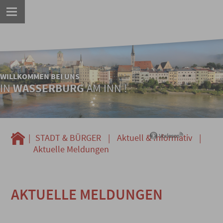
WILLKOMMEN BEI UNS
IN
WASSERBURG
AM INN !
|
STADT & BÜRGER
|
Aktuell & Informativ
|
Aktuelle Meldungen
AKTUELLE MELDUNGEN