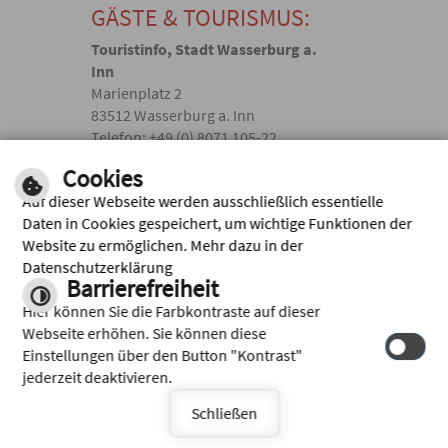
GÄSTE & TOURISMUS:
Touristinfo, Stadt Wasserburg a.
Inn
Marienplatz 2
83512 Wasserburg a. Inn
Telefon: +49 (0) 8071 105-22
touristik(@)wasserburg.de
Cookies
Auf dieser Webseite werden ausschließlich essentielle
Facebook
Daten in Cookies gespeichert, um wichtige Funktionen der
Website zu ermöglichen. Mehr dazu in der
Instagram
Datenschutzerklärung
Barrierefreiheit
Hier können Sie die Farbkontraste auf dieser
Webseite erhöhen. Sie können diese
Einstellungen über den Button "Kontrast"
jederzeit deaktivieren.
Schließen