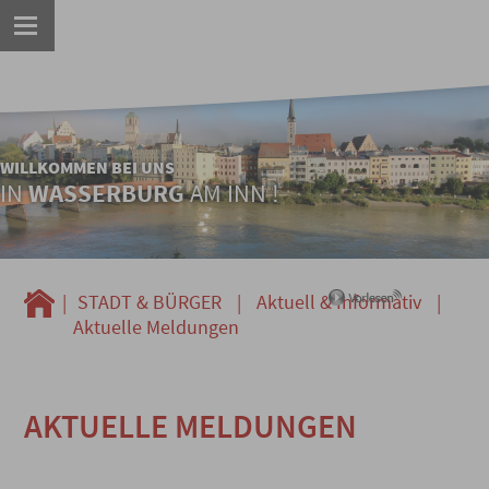
WILLKOMMEN BEI UNS
IN
WASSERBURG
AM INN !
|
STADT & BÜRGER
|
Aktuell & Informativ
|
Aktuelle Meldungen
AKTUELLE MELDUNGEN