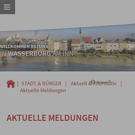
WILLKOMMEN BEI UNS
IN
WASSERBURG
AM INN !
|
STADT & BÜRGER
|
Aktuell & Informativ
|
Aktuelle Meldungen
AKTUELLE MELDUNGEN