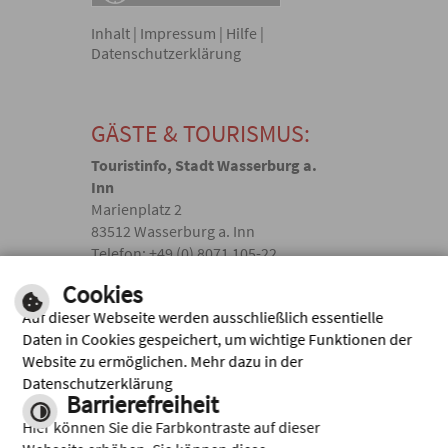
Inhalt
|
Impressum
|
Hilfe
|
Datenschutzerklärung
GÄSTE & TOURISMUS:
Touristinfo, Stadt Wasserburg a.
Inn
Marienplatz 2
83512 Wasserburg a. Inn
Telefon: +49 (0) 8071 105-22
touristik(@)wasserburg.de
Cookies
Auf dieser Webseite werden ausschließlich essentielle
Facebook
Daten in Cookies gespeichert, um wichtige Funktionen der
Website zu ermöglichen. Mehr dazu in der
Instagram
Datenschutzerklärung
Barrierefreiheit
Hier können Sie die Farbkontraste auf dieser