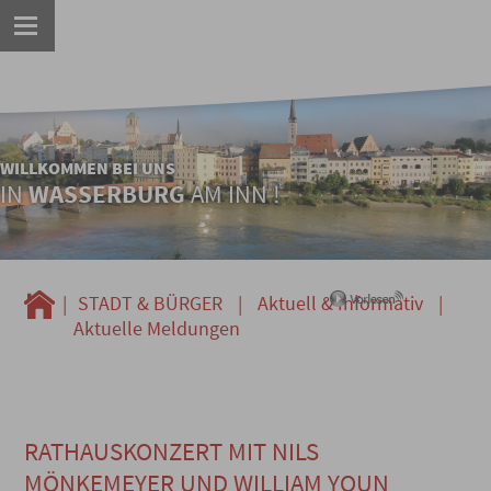
WILLKOMMEN BEI UNS
IN
WASSERBURG
AM INN !
|
STADT & BÜRGER
|
Aktuell & Informativ
|
Aktuelle Meldungen
RATHAUSKONZERT MIT NILS
MÖNKEMEYER UND WILLIAM YOUN