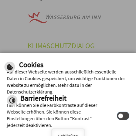
KLIMASCHUTZDIALOG
WASSERBURG
Cookies
Stadt Wasserburg a. Inn,
Marienplatz 2, 83512 Wasserburg a.
Auf dieser Webseite werden ausschließlich essentielle
Inn
Daten in Cookies gespeichert, um wichtige Funktionen der
Website zu ermöglichen. Mehr dazu in der
TEL: +49 8071
E-MAIL
Datenschutzerklärung
105-91
SCHREIBEN
Barrierefreiheit
Inhalt
|
Impressum
|
Hilfe
|
Hier können Sie die Farbkontraste auf dieser
Datenschutz
Webseite erhöhen. Sie können diese
Einstellungen über den Button "Kontrast"
jederzeit deaktivieren.