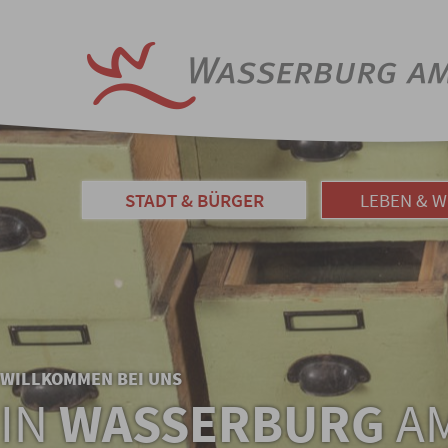
STADT & BÜRGER
LEBEN & 
WILLKOMMEN BEI UNS
IN
WASSERBURG
AM